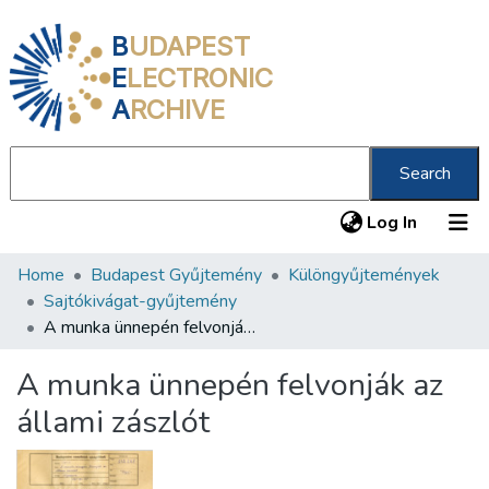
B
UDAPEST
E
LECTRONIC
A
RCHIVE
Search
(current
Log In
Home
Budapest Gyűjtemény
Különgyűjtemények
Communities & Collections
Sajtókivágat-gyűjtemény
All of DSpace
A munka ünnepén felvonják az állami zászlót
Statistics
A munka ünnepén felvonják az
About us
állami zászlót