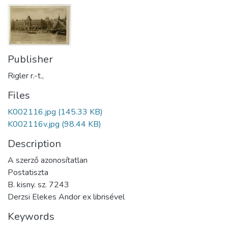
Publisher
Rigler r.-t.,
Files
K002116.jpg
(145.33 KB)
K002116v.jpg
(98.44 KB)
Description
A szerző azonosítatlan
Postatiszta
B. kisny. sz. 7243
Derzsi Elekes Andor ex librisével
Keywords