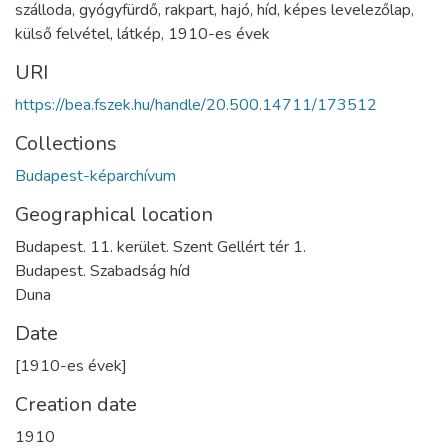
szálloda
,
gyógyfürdő
,
rakpart
,
hajó
,
híd
,
képes levelezőlap
,
külső felvétel
,
látkép
,
1910-es évek
URI
https://bea.fszek.hu/handle/20.500.14711/173512
Collections
Budapest-képarchívum
Geographical location
Budapest. 11. kerület. Szent Gellért tér 1.
Budapest. Szabadság híd
Duna
Date
[1910-es évek]
Creation date
1910