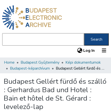
B
UDAPEST
E
LECTRONIC
A
RCHIVE
Search
(current
Log In
Home
Budapest Gyűjtemény
Képi dokumentumok
Communities & Collections
Budapest-képarchívum
Budapest Gellért fürdő és szálló : Gerhardus Bad und Hotel : Bain et hôtel de St. Gérard : levelező-lap
All of DSpace
Budapest Gellért fürdő és szálló
Statistics
: Gerhardus Bad und Hotel :
About us
Bain et hôtel de St. Gérard :
levelező-lap