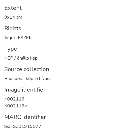
Extent
9x14 cm
Rights
Jogok: FSZEK
Type
KÉP / önálló kép
Source collection
Budapest-képarchívum
Image identifier
K002116
K002116v
MARC identifier
bibFSZ01919077