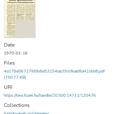
Date
1970-01-16
Files
4d178d06727fd5b8d53154da39c0feab8d42c6b8.pdf
(350.77 KB)
URI
https://bea.fszek.hu/handle/20.500.14711/120476
Collections
Sajtókivágat-gyűjtemény