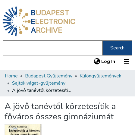
B
UDAPEST
E
LECTRONIC
A
RCHIVE
Search
(current
Log In
Home
Budapest Gyűjtemény
Különgyűjtemények
Communities & Collections
Sajtókivágat-gyűjtemény
All of DSpace
A jövő tanévtől körzetesítik a főváros összes gimnáziumát
Statistics
A jövő tanévtől körzetesítik a
About us
főváros összes gimnáziumát