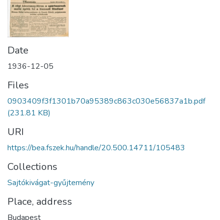
Date
1936-12-05
Files
0903409f3f1301b70a95389c863c030e56837a1b.pdf
(231.81 KB)
URI
https://bea.fszek.hu/handle/20.500.14711/105483
Collections
Sajtókivágat-gyűjtemény
Place, address
Budapest