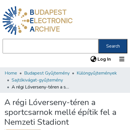
B
UDAPEST
E
LECTRONIC
A
RCHIVE
Search
(current
Log In
Home
Budapest Gyűjtemény
Különgyűjtemények
Communities & Collections
Sajtókivágat-gyűjtemény
All of DSpace
A régi Lóverseny-téren a sportcsarnok mellé építik fel a Nemzeti Stadiont
Statistics
A régi Lóverseny-téren a
About us
sportcsarnok mellé építik fel a
Nemzeti Stadiont