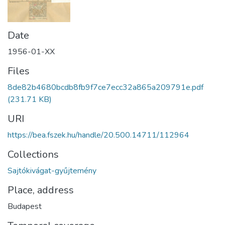
Date
1956-01-XX
Files
8de82b4680bcdb8fb9f7ce7ecc32a865a209791e.pdf
(231.71 KB)
URI
https://bea.fszek.hu/handle/20.500.14711/112964
Collections
Sajtókivágat-gyűjtemény
Place, address
Budapest