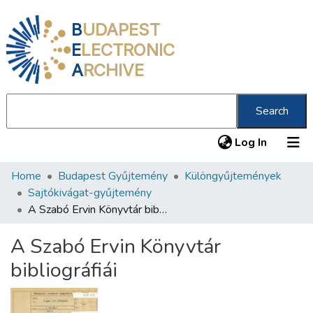
B
UDAPEST
E
LECTRONIC
A
RCHIVE
Search
(current
Log In
Home
Budapest Gyűjtemény
Különgyűjtemények
Communities & Collections
Sajtókivágat-gyűjtemény
All of DSpace
A Szabó Ervin Könyvtár bibliográfiái
Statistics
A Szabó Ervin Könyvtár
About us
bibliográfiái