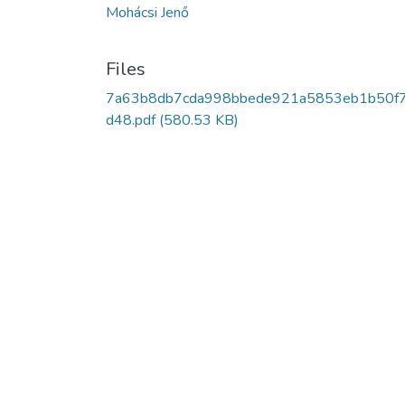
Mohácsi Jenő
Files
7a63b8db7cda998bbede921a5853eb1b50f
d48.pdf
(580.53 KB)