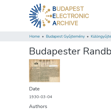
B
UDAPEST
E
LECTRONIC
A
RCHIVE
Home
Budapest Gyűjtemény
Különgyűjt
Budapester Rand
Date
1930-03-04
Authors