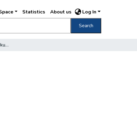
DSpace
Statistics
About us
Log In
Search
Budapester Randbemerkungen