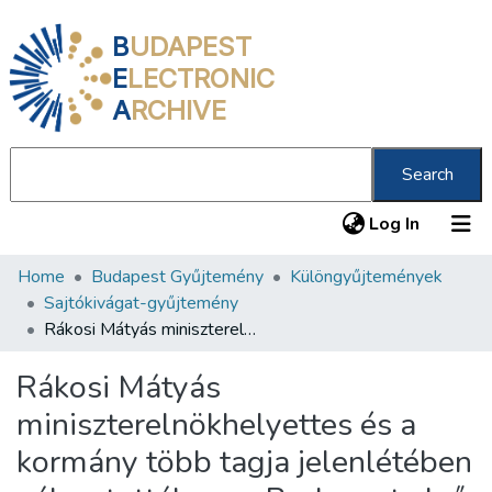
B
UDAPEST
E
LECTRONIC
A
RCHIVE
Search
(current
Log In
Home
Budapest Gyűjtemény
Különgyűjtemények
Communities & Collections
Sajtókivágat-gyűjtemény
All of DSpace
Rákosi Mátyás miniszterelnökhelyettes és a kormány több tagja jelenlétében választották meg Budapest első munkáspolgármesterét: Pongrácz Kálmánt és munkásalpolgármesterét: Köböl Józsefet
Statistics
Rákosi Mátyás
About us
miniszterelnökhelyettes és a
kormány több tagja jelenlétében