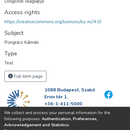
Dolgozók világlapja
Access rights
https://creativecommons.org/licenses/by-nc/4.0/
Subject
Pongrácz Kálmán
Type
Text
Full item page
1088 Budapest, Szabó
Ervin tér 1.
+36-1-411-5000
info@fszek.hu
We collect and process your personal information for the
https://fszek.hu
following purposes:
Authentication, Preferences,
Acknowledgement and Statistics
.