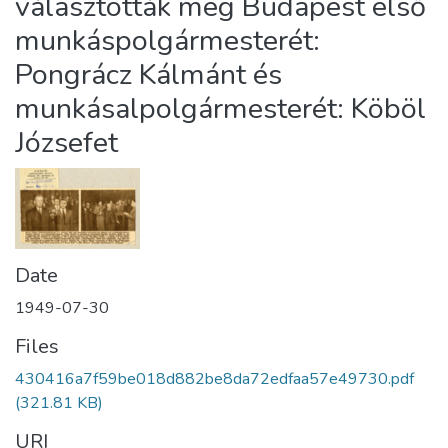
választották meg Budapest első
munkáspolgármesterét:
Pongrácz Kálmánt és
munkásalpolgármesterét: Köböl
Józsefet
Date
1949-07-30
Files
430416a7f59be018d882be8da72edfaa57e49730.pdf
(321.81 KB)
URI