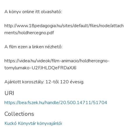
A könyv online itt olvasható:
http://www.18pedagogia.hu/sites/default/files/node/attach
ments/holdhercegno.pdf
A film ezen a linken nézhető:
https://videa.hu/videok/film-animacio/holdhercegno-
tomylumako-U2FJHLDQeFRDaXJ6
Ajánlott korosztály: 12-től 120 évesig.
URI
https://bea.fszek.hu/handle/20.500.14711/51704
Collections
Kuckó Könyvtár könyvajánlói