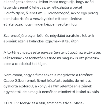
ellenségeskedésnek. Mikor Maria megtudja, hogy az ősi
legenda szerint ő lehet az, aki elhozhatja a békét
Holdföldjére, ő lehet az új Holdhercegnő, akkor egy percig
sem habozik, és a veszélyekkel mit sem törődve
elhatározza, hogy mindenképpen segíteni fog.
Szerencséjére olyan két- és négylábú barátokra lel, akik
elkísérik ezen a kalandos, izgalmakkal teli úton.
A történet nyelvezete egyszerűen lenyűgöző, az érzékletes
leírásoknak köszönhetően szinte mi magunk is ott járhatunk
ezen a csodákkal teli tájon.
Nem csoda, hogy a filmeseket is megihlette a történet,
Csupó Gábor remek filmet készített belőle, de mint az
gyakorta előfordul, a könyv és film jelentősen eltérnek
egymástól, de a maguk nemében mindkettő kitűnő alkotás.
KÉRDÉS: Melyik az a szín, amit nem szívlel Maria?