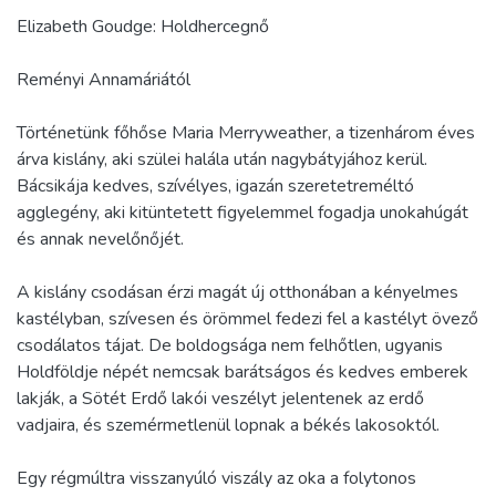
Elizabeth Goudge: Holdhercegnő
Reményi Annamáriától
Történetünk főhőse Maria Merryweather, a tizenhárom éves
árva kislány, aki szülei halála után nagybátyjához kerül.
Bácsikája kedves, szívélyes, igazán szeretetreméltó
agglegény, aki kitüntetett figyelemmel fogadja unokahúgát
és annak nevelőnőjét.
A kislány csodásan érzi magát új otthonában a kényelmes
kastélyban, szívesen és örömmel fedezi fel a kastélyt övező
csodálatos tájat. De boldogsága nem felhőtlen, ugyanis
Holdföldje népét nemcsak barátságos és kedves emberek
lakják, a Sötét Erdő lakói veszélyt jelentenek az erdő
vadjaira, és szemérmetlenül lopnak a békés lakosoktól.
Egy régmúltra visszanyúló viszály az oka a folytonos