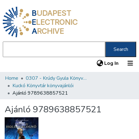
B
UDAPEST
E
LECTRONIC
A
RCHIVE
Search
(current
Log In
Home
0307 - Krúdy Gyula Könyvtár
Communities & Collections
Kuckó Könyvtár könyvajánlói
All of DSpace
Ajánló 9789638857521
Statistics
Ajánló 9789638857521
About us