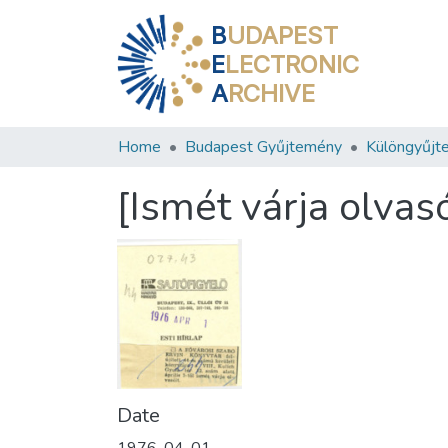
B
UDAPEST
E
LECTRONIC
A
RCHIVE
Home
Budapest Gyűjtemény
Különgyűjt
[Ismét várja olvas
Date