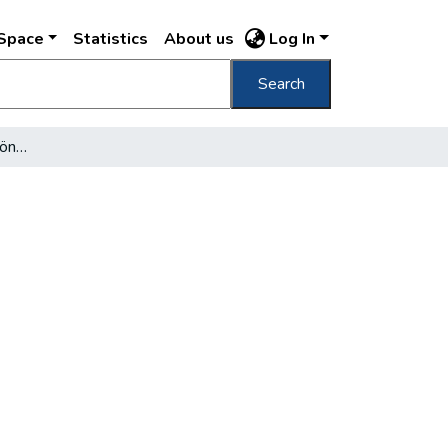
DSpace
Statistics
About us
Log In
Search
[Ismét várja olvasóit a könyvtár]