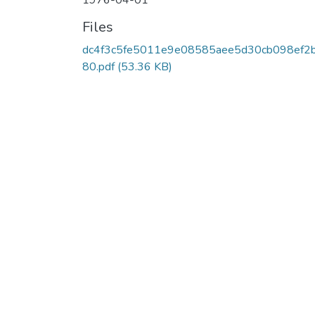
1976-04-01
Files
dc4f3c5fe5011e9e08585aee5d30cb098ef2
80.pdf
(53.36 KB)