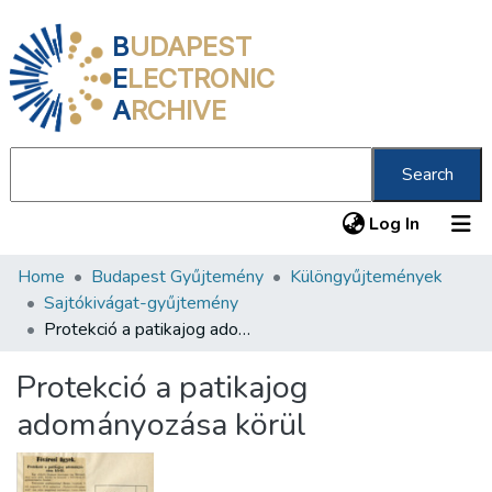
B
UDAPEST
E
LECTRONIC
A
RCHIVE
Search
(current
Log In
Home
Budapest Gyűjtemény
Különgyűjtemények
Communities & Collections
Sajtókivágat-gyűjtemény
All of DSpace
Protekció a patikajog adományozása körül
Statistics
Protekció a patikajog
About us
adományozása körül