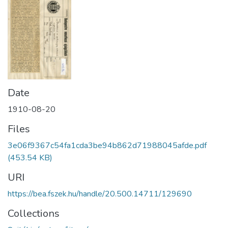
Date
1910-08-20
Files
3e06f9367c54fa1cda3be94b862d71988045afde.pdf
(453.54 KB)
URI
https://bea.fszek.hu/handle/20.500.14711/129690
Collections