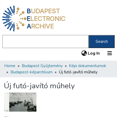
B
UDAPEST
E
LECTRONIC
A
RCHIVE
Search
(current
Log In
Home
Budapest Gyűjtemény
Képi dokumentumok
Communities & Collections
Budapest-képarchívum
Új futó-javító műhely
All of DSpace
Új futó-javító műhely
Statistics
About us