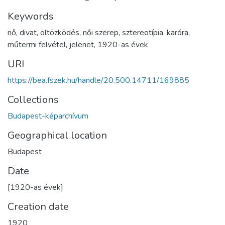
Keywords
nő
,
divat
,
öltözködés
,
női szerep
,
sztereotípia
,
karóra
,
műtermi felvétel
,
jelenet
,
1920-as évek
URI
https://bea.fszek.hu/handle/20.500.14711/169885
Collections
Budapest-képarchívum
Geographical location
Budapest
Date
[1920-as évek]
Creation date
1920