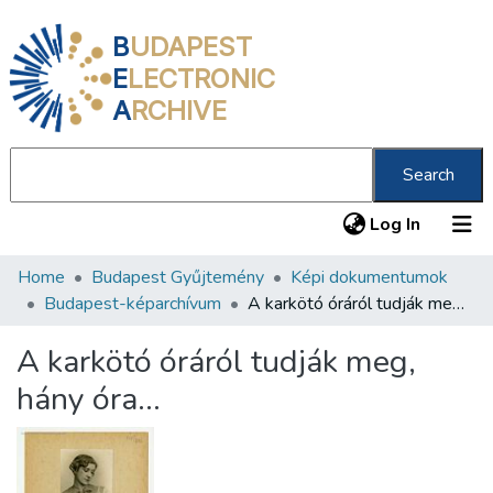
B
UDAPEST
E
LECTRONIC
A
RCHIVE
Search
(current
Log In
Home
Budapest Gyűjtemény
Képi dokumentumok
Communities & Collections
Budapest-képarchívum
A karkötó óráról tudják meg, hány óra...
All of DSpace
A karkötó óráról tudják meg,
Statistics
hány óra...
About us