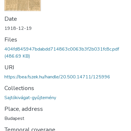
Date
1918-12-19
Files
404fd845947bdabdd714863c0063b3f2b031fc8c.pdf
(486.69 KB)
URI
https://bea.fszek.hu/handle/20.500.14711/125996
Collections
Sajtókivágat-gyűjtemény
Place, address
Budapest
Temporal coverage