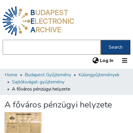
B
UDAPEST
E
LECTRONIC
A
RCHIVE
Search
(current
Log In
Home
Budapest Gyűjtemény
Különgyűjtemények
Communities & Collections
Sajtókivágat-gyűjtemény
All of DSpace
A főváros pénzügyi helyzete
Statistics
A főváros pénzügyi helyzete
About us