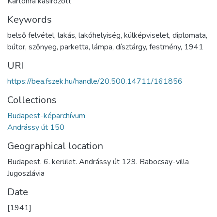
Kartonra kasírozott
Keywords
belső felvétel
,
lakás
,
lakóhelyiség
,
külképviselet
,
diplomata
,
bútor
,
szőnyeg
,
parketta
,
lámpa
,
dísztárgy
,
festmény
,
1941
URI
https://bea.fszek.hu/handle/20.500.14711/161856
Collections
Budapest-képarchívum
Andrássy út 150
Geographical location
Budapest. 6. kerület. Andrássy út 129. Babocsay-villa
Jugoszlávia
Date
[1941]