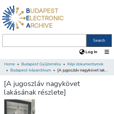
B
UDAPEST
E
LECTRONIC
A
RCHIVE
Search
(current
Log In
Home
Budapest Gyűjtemény
Képi dokumentumok
Communities & Collections
Budapest-képarchívum
[A jugoszláv nagykövet lakásának részlete]
All of DSpace
[A jugoszláv nagykövet
Statistics
lakásának részlete]
About us