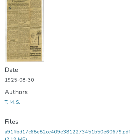
Date
1925-08-30
Authors
T. M. S.
Files
a91ffbd17c68e82ce409e3812273451b50e60679.pdf
(2.19 MB)