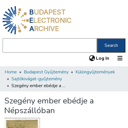
B
UDAPEST
E
LECTRONIC
A
RCHIVE
Search
(current
Log In
Home
Budapest Gyűjtemény
Különgyűjtemények
Communities & Collections
Sajtókivágat-gyűjtemény
All of DSpace
Szegény ember ebédje a Népszállóban
Statistics
Szegény ember ebédje a
About us
Népszállóban