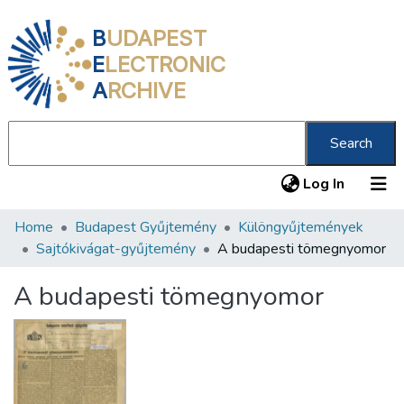
B
UDAPEST
E
LECTRONIC
A
RCHIVE
Search
(current
Log In
Home
Budapest Gyűjtemény
Különgyűjtemények
Communities & Collections
Sajtókivágat-gyűjtemény
A budapesti tömegnyomor
All of DSpace
A budapesti tömegnyomor
Statistics
About us