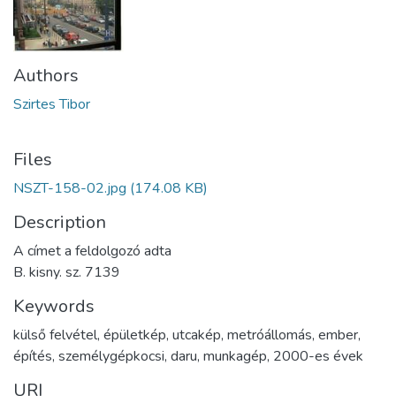
Authors
Szirtes Tibor
Files
NSZT-158-02.jpg
(174.08 KB)
Description
A címet a feldolgozó adta
B. kisny. sz. 7139
Keywords
külső felvétel
,
épületkép
,
utcakép
,
metróállomás
,
ember
,
építés
,
személygépkocsi
,
daru
,
munkagép
,
2000-es évek
URI