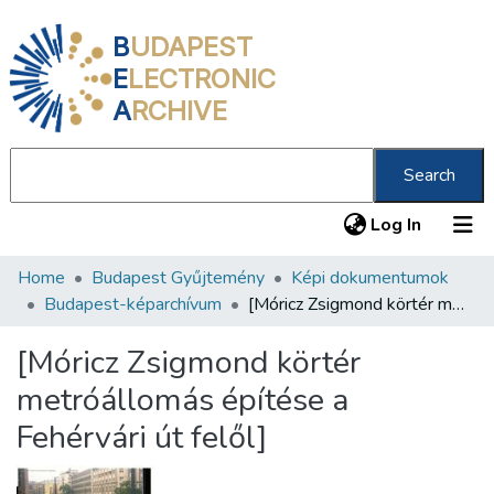
B
UDAPEST
E
LECTRONIC
A
RCHIVE
Search
(current
Log In
Home
Budapest Gyűjtemény
Képi dokumentumok
Communities & Collections
Budapest-képarchívum
[Móricz Zsigmond körtér metróállomás építése a Fehérvári út felől]
All of DSpace
[Móricz Zsigmond körtér
Statistics
metróállomás építése a
About us
Fehérvári út felől]