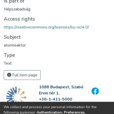
Is part of
Népszabadság
Access rights
https://creativecommons.org/licenses/by-nc/4.0/
Subject
atomreaktor
Type
Text
Full item page
1088 Budapest, Szabó
Ervin tér 1.
+36-1-411-5000
info@fszek.hu
We collect and process your personal information for the
https://fszek.hu
following purposes:
Authentication, Preferences,