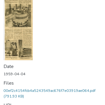
Date
1959-04-04
Files
00ef2c4154fcb4a5243549ac676f7e03919ae064.pdf
(791.93 KB)