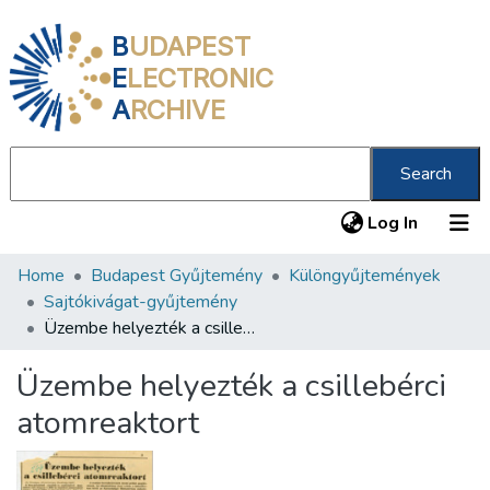
B
UDAPEST
E
LECTRONIC
A
RCHIVE
Search
(current
Log In
Home
Budapest Gyűjtemény
Különgyűjtemények
Communities & Collections
Sajtókivágat-gyűjtemény
All of DSpace
Üzembe helyezték a csillebérci atomreaktort
Statistics
Üzembe helyezték a csillebérci
About us
atomreaktort