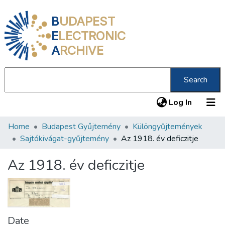
B
UDAPEST
E
LECTRONIC
A
RCHIVE
Search
(current
Log In
Home
Budapest Gyűjtemény
Különgyűjtemények
Communities & Collections
Sajtókivágat-gyűjtemény
Az 1918. év deficzitje
All of DSpace
Az 1918. év deficzitje
Statistics
About us
Date