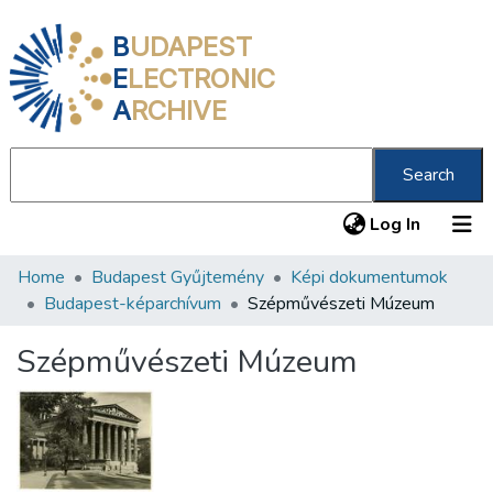
B
UDAPEST
E
LECTRONIC
A
RCHIVE
Search
(current
Log In
Home
Budapest Gyűjtemény
Képi dokumentumok
Communities & Collections
Budapest-képarchívum
Szépművészeti Múzeum
All of DSpace
Szépművészeti Múzeum
Statistics
About us