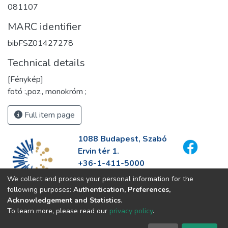
081107
MARC identifier
bibFSZ01427278
Technical details
[Fénykép]
fotó :,poz., monokróm ;
Full item page
1088 Budapest, Szabó
Ervin tér 1.
+36-1-411-5000
info@fszek.hu
We collect and process your personal information for the
https://fszek.hu
following purposes:
Authentication, Preferences,
Acknowledgement and Statistics
.
To learn more, please read our
privacy policy
.