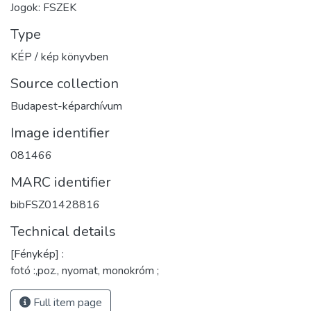
Jogok: FSZEK
Type
KÉP / kép könyvben
Source collection
Budapest-képarchívum
Image identifier
081466
MARC identifier
bibFSZ01428816
Technical details
[Fénykép] :
fotó :,poz., nyomat, monokróm ;
Full item page