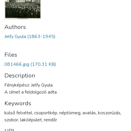
Authors
Jelfy Gyula (1863-1945)
Files
081466.jpg
(170.31 KB)
Description
Fényképész: Jelfy Gyula
A címet a feldolgozó adta
Keywords
külső felvétel
,
csoportkép
,
néptömeg
,
avatás
,
koszorúzás
,
szobor
,
lakóépület
,
rendőr