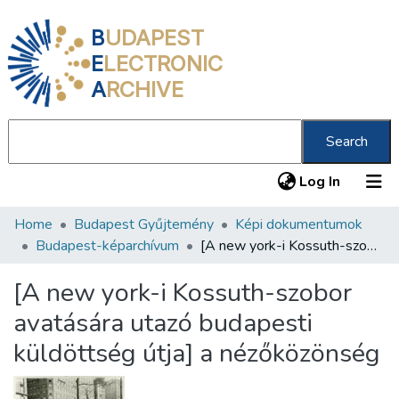
B
UDAPEST
E
LECTRONIC
A
RCHIVE
Search
(current
Log In
Home
Budapest Gyűjtemény
Képi dokumentumok
Communities & Collections
Budapest-képarchívum
[A new york-i Kossuth-szobor avatására utazó budapesti küldöttség útja] a nézőközönség
All of DSpace
[A new york-i Kossuth-szobor
Statistics
avatására utazó budapesti
About us
küldöttség útja] a nézőközönség