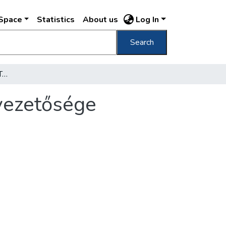
DSpace
Statistics
About us
Log In
Search
Így akarja felépíteni az új Tabánt a főváros vezetősége
 vezetősége