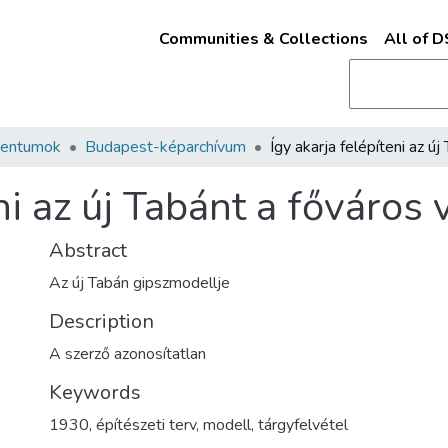
Communities & Collections
All of 
mentumok
Budapest-képarchívum
eni az új Tabánt a főváros
Abstract
Az új Tabán gipszmodellje
Description
A szerző azonosítatlan
Keywords
1930
,
építészeti terv
,
modell
,
tárgyfelvétel