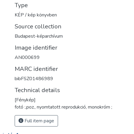
Type
KÉP / kép könyvben
Source collection
Budapest-képarchívum
Image identifier
AN000699
MARC identifier
bibFSZ01486989
Technical details
[Fénykép]
fotó :,poz., nyomtatott reprodukció, monokróm ;
Full item page