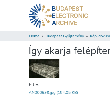
B
UDAPEST
E
LECTRONIC
A
RCHIVE
Home
Budapest Gyűjtemény
Képi doku
Így akarja felépít
Files
AN000699.jpg
(184.05 KB)