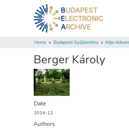
B
UDAPEST
E
LECTRONIC
A
RCHIVE
Home
Budapest Gyűjtemény
Képi doku
Berger Károly
Date
2014-12
Authors