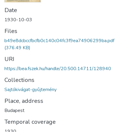
Date
1930-10-03
Files
b49e8dcbccfbcfb0c140c04fc3f9ea74906299ba.pdf
(376.49 KB)
URI
https://bea.fszek.hu/handle/20.500.14711/128940
Collections
Sajtókivágat-gyűjtemény
Place, address
Budapest
Temporal coverage
1930