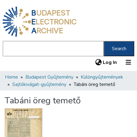
B
UDAPEST
E
LECTRONIC
A
RCHIVE
Search
(current
Log In
Home
Budapest Gyűjtemény
Különgyűjtemények
Communities & Collections
Sajtókivágat-gyűjtemény
Tabáni öreg temető
All of DSpace
Tabáni öreg temető
Statistics
About us