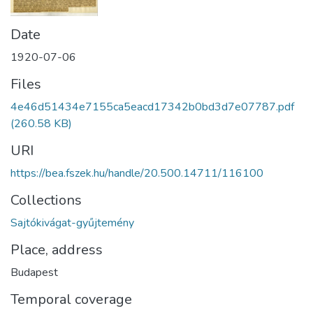
Date
1920-07-06
Files
4e46d51434e7155ca5eacd17342b0bd3d7e07787.pdf
(260.58 KB)
URI
https://bea.fszek.hu/handle/20.500.14711/116100
Collections
Sajtókivágat-gyűjtemény
Place, address
Budapest
Temporal coverage