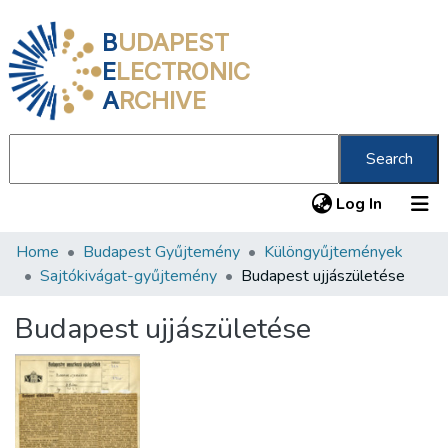
B
UDAPEST
E
LECTRONIC
A
RCHIVE
Search
(current
Log In
Home
Budapest Gyűjtemény
Különgyűjtemények
Communities & Collections
Sajtókivágat-gyűjtemény
Budapest ujjászületése
All of DSpace
Budapest ujjászületése
Statistics
About us