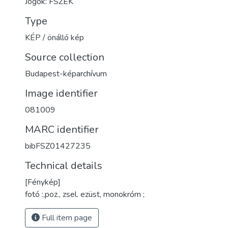
Jogok: FSZEK
Type
KÉP / önálló kép
Source collection
Budapest-képarchívum
Image identifier
081009
MARC identifier
bibFSZ01427235
Technical details
[Fénykép]
fotó :,poz., zsel. ezüst, monokróm ;
Full item page