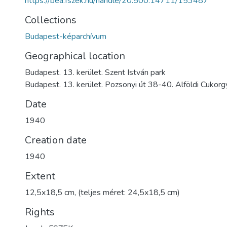
https://bea.fszek.hu/handle/20.500.14711/153487
Collections
Budapest-képarchívum
Geographical location
Budapest. 13. kerület. Szent István park
Budapest. 13. kerület. Pozsonyi út 38-40. Alföldi Cukorg
Date
1940
Creation date
1940
Extent
12,5x18,5 cm, (teljes méret: 24,5x18,5 cm)
Rights