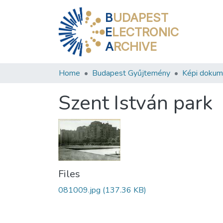
B
UDAPEST
E
LECTRONIC
A
RCHIVE
Home
Budapest Gyűjtemény
Képi doku
Szent István park
Files
081009.jpg
(137.36 KB)