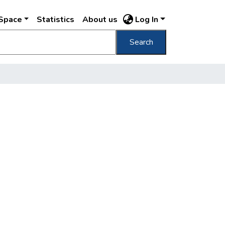
DSpace
Statistics
About us
Log In
Search