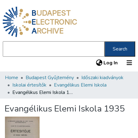
B
UDAPEST
E
LECTRONIC
A
RCHIVE
Search
(current
Log In
Home
Budapest Gyűjtemény
Időszaki kiadványok
Communities & Collections
Iskolai értesítők
Evangélikus Elemi Iskola
All of DSpace
Evangélikus Elemi Iskola 1935
Statistics
Evangélikus Elemi Iskola 1935
About us