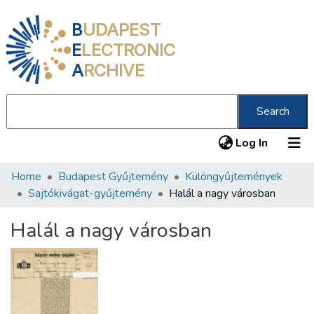
B
UDAPEST
E
LECTRONIC
A
RCHIVE
Search
(current
Log In
Home
Budapest Gyűjtemény
Különgyűjtemények
Communities & Collections
Sajtókivágat-gyűjtemény
Halál a nagy városban
All of DSpace
Halál a nagy városban
Statistics
About us