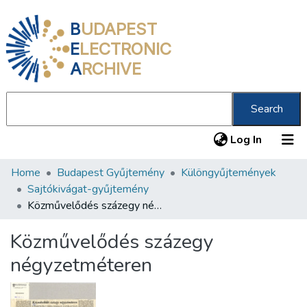
B
UDAPEST
E
LECTRONIC
A
RCHIVE
Search
(current
Log In
Home
Budapest Gyűjtemény
Különgyűjtemények
Communities & Collections
Sajtókivágat-gyűjtemény
All of DSpace
Közművelődés százegy négyzetméteren
Statistics
Közművelődés százegy
About us
négyzetméteren