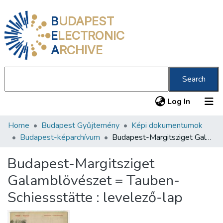
B
UDAPEST
E
LECTRONIC
A
RCHIVE
Search
(current
Log In
Home
Budapest Gyűjtemény
Képi dokumentumok
Communities & Collections
Budapest-képarchívum
Budapest-Margitsziget Galamblövészet = Tauben-Schiessstätte : levelező-lap
All of DSpace
Budapest-Margitsziget
Statistics
Galamblövészet = Tauben-
About us
Schiessstätte : levelező-lap