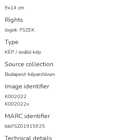
9x14 cm
Rights
Jogok: FSZEK
Type
KÉP / önálló kép
Source collection
Budapest-képarchívum
Image identifier
K002022
K002022v
MARC identifier
bibFSZ01915925
Technical details