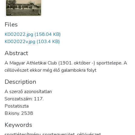
Files
K002022.jpg
(158.04 KB)
K002022v.jpg
(103.4 KB)
Abstract
A Magyar Athletikai Club (1901. október -) sporttelepe. A
céllövészet ekkor még élő galambokra folyt
Description
A szerző azonosítatlan
Sorozatszám: 117.
Postatiszta
B.kisny. 2538
Keywords
sportlétesítmény
,
sportegyesület
,
céllövészet
,