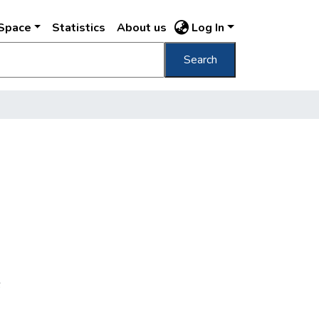
DSpace
Statistics
About us
Log In
Search
6