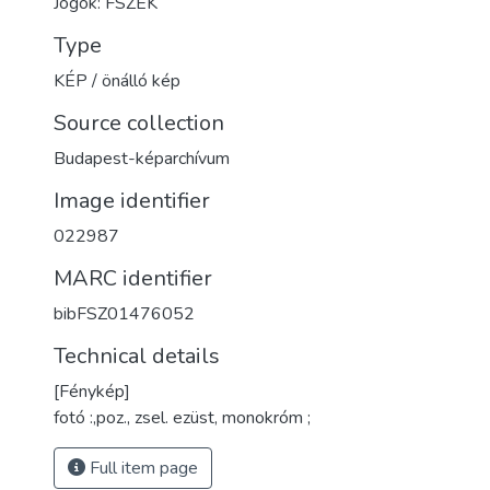
Jogok: FSZEK
Type
KÉP / önálló kép
Source collection
Budapest-képarchívum
Image identifier
022987
MARC identifier
bibFSZ01476052
Technical details
[Fénykép]
fotó :,poz., zsel. ezüst, monokróm ;
Full item page