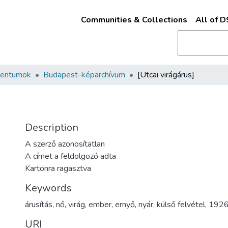
Communities & Collections
All of 
mentumok
Budapest-képarchívum
[Utcai virágárus]
Description
A szerző azonosítatlan
A címet a feldolgozó adta
Kartonra ragasztva
Keywords
árusítás
,
nő
,
virág
,
ember
,
ernyő
,
nyár
,
külső felvétel
,
192
URI