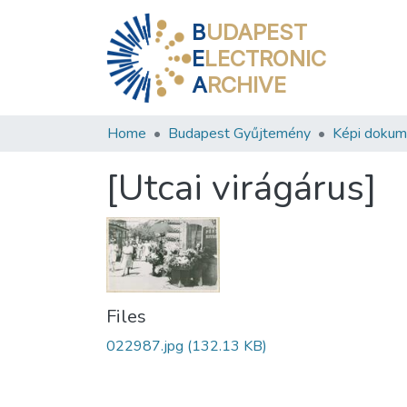
B
UDAPEST
E
LECTRONIC
A
RCHIVE
Home
Budapest Gyűjtemény
Képi doku
[Utcai virágárus]
Files
022987.jpg
(132.13 KB)