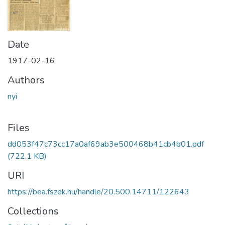
Date
1917-02-16
Authors
nyi
Files
dd053f47c73cc17a0af69ab3e500468b41cb4b01.pdf
(722.1 KB)
URI
https://bea.fszek.hu/handle/20.500.14711/122643
Collections