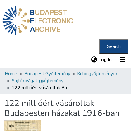
B
UDAPEST
E
LECTRONIC
A
RCHIVE
Search
(current
Log In
Home
Budapest Gyűjtemény
Különgyűjtemények
Communities & Collections
Sajtókivágat-gyűjtemény
All of DSpace
122 millióért vásároltak Budapesten házakat 1916-ban
Statistics
122 millióért vásároltak
About us
Budapesten házakat 1916-ban