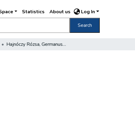
DSpace
Statistics
About us
Log In
Search
Hajnóczy Rózsa, Germanus Tiborné