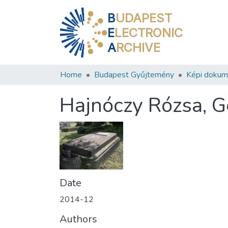
B
UDAPEST
E
LECTRONIC
A
RCHIVE
Home
Budapest Gyűjtemény
Képi doku
Hajnóczy Rózsa, 
Date
2014-12
Authors