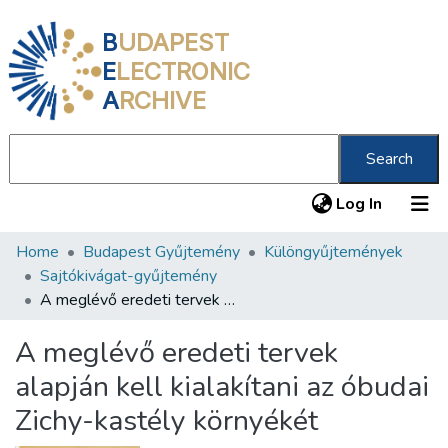
B
UDAPEST
E
LECTRONIC
A
RCHIVE
Search
(current
Log In
Home
Budapest Gyűjtemény
Különgyűjtemények
Communities & Collections
Sajtókivágat-gyűjtemény
All of DSpace
A meglévő eredeti tervek alapján kell kialakítani az óbudai Zichy-kastély környékét
Statistics
A meglévő eredeti tervek
About us
alapján kell kialakítani az óbudai
Zichy-kastély környékét