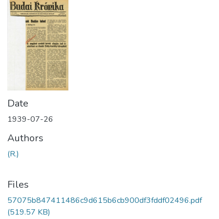
Date
1939-07-26
Authors
(R.)
Files
57075b847411486c9d615b6cb900df3fddf02496.pdf
(519.57 KB)