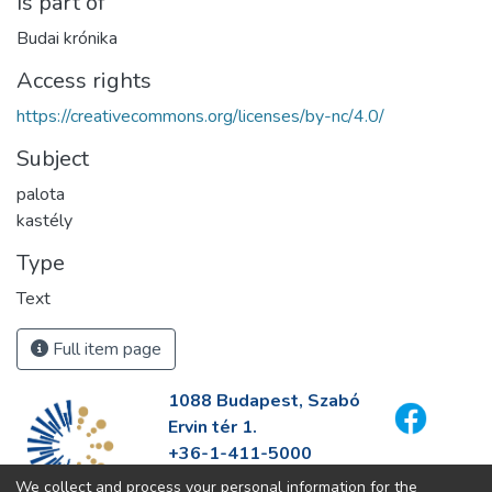
Is part of
Budai krónika
Access rights
https://creativecommons.org/licenses/by-nc/4.0/
Subject
palota
kastély
Type
Text
Full item page
1088 Budapest, Szabó
Ervin tér 1.
+36-1-411-5000
info@fszek.hu
We collect and process your personal information for the