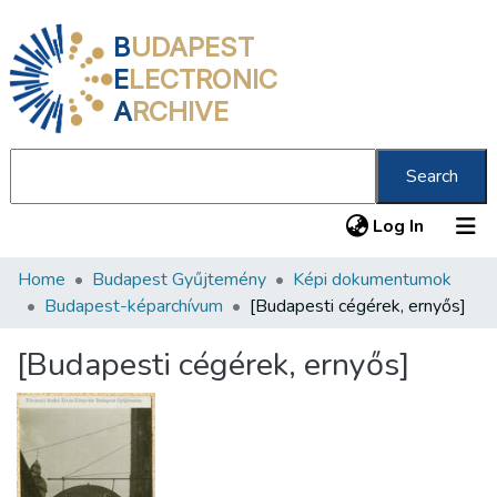
B
UDAPEST
E
LECTRONIC
A
RCHIVE
Search
(current
Log In
Home
Budapest Gyűjtemény
Képi dokumentumok
Communities & Collections
Budapest-képarchívum
[Budapesti cégérek, ernyős]
All of DSpace
[Budapesti cégérek, ernyős]
Statistics
About us