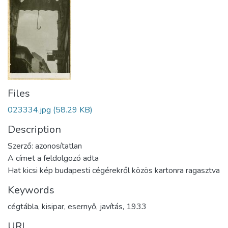
Files
023334.jpg
(58.29 KB)
Description
Szerző: azonosítatlan
A címet a feldolgozó adta
Hat kicsi kép budapesti cégérekről közös kartonra ragasztva
Keywords
cégtábla
,
kisipar
,
esernyő
,
javítás
,
1933
URI