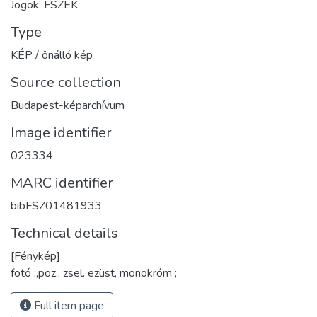
Jogok: FSZEK
Type
KÉP / önálló kép
Source collection
Budapest-képarchívum
Image identifier
023334
MARC identifier
bibFSZ01481933
Technical details
[Fénykép]
fotó :,poz., zsel. ezüst, monokróm ;
Full item page