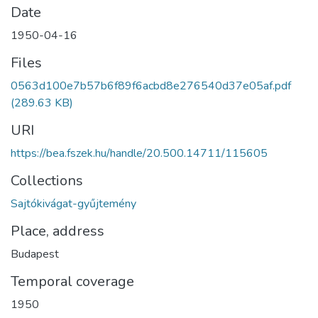
Date
1950-04-16
Files
0563d100e7b57b6f89f6acbd8e276540d37e05af.pdf
(289.63 KB)
URI
https://bea.fszek.hu/handle/20.500.14711/115605
Collections
Sajtókivágat-gyűjtemény
Place, address
Budapest
Temporal coverage
1950