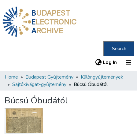
B
UDAPEST
E
LECTRONIC
A
RCHIVE
Search
(current
Log In
Home
Budapest Gyűjtemény
Különgyűjtemények
Communities & Collections
Sajtókivágat-gyűjtemény
Búcsú Óbudától
All of DSpace
Búcsú Óbudától
Statistics
About us