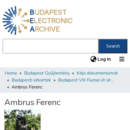
B
UDAPEST
E
LECTRONIC
A
RCHIVE
Search
(current
Log In
Home
Budapest Gyűjtemény
Képi dokumentumok
Communities & Collections
Budapesti sírkertek
Budapest VIII Fiumei út sírkert 1. rész
All of DSpace
Ambrus Ferenc
Statistics
Ambrus Ferenc
About us