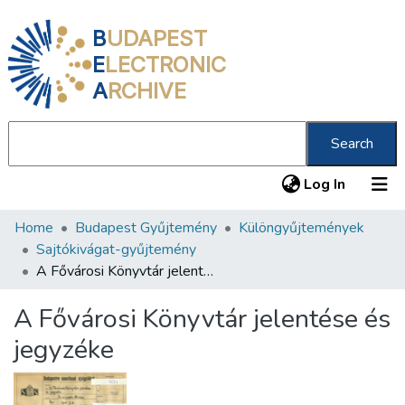
B
UDAPEST
E
LECTRONIC
A
RCHIVE
Search
(current
Log In
Home
Budapest Gyűjtemény
Különgyűjtemények
Communities & Collections
Sajtókivágat-gyűjtemény
All of DSpace
A Fővárosi Könyvtár jelentése és jegyzéke
Statistics
A Fővárosi Könyvtár jelentése és
About us
jegyzéke