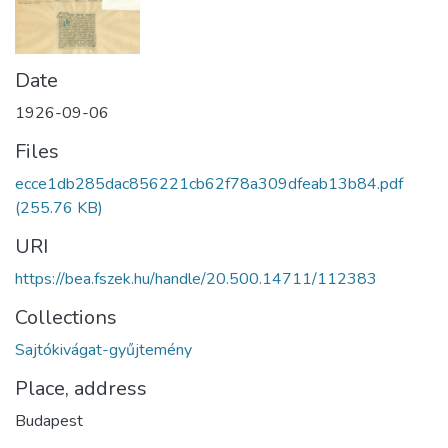
Date
1926-09-06
Files
ecce1db285dac856221cb62f78a309dfeab13b84.pdf
(255.76 KB)
URI
https://bea.fszek.hu/handle/20.500.14711/112383
Collections
Sajtókivágat-gyűjtemény
Place, address
Budapest