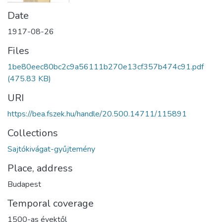
Date
1917-08-26
Files
1be80eec80bc2c9a56111b270e13cf357b474c91.pdf
(475.83 KB)
URI
https://bea.fszek.hu/handle/20.500.14711/115891
Collections
Sajtókivágat-gyűjtemény
Place, address
Budapest
Temporal coverage
1500-as évektől