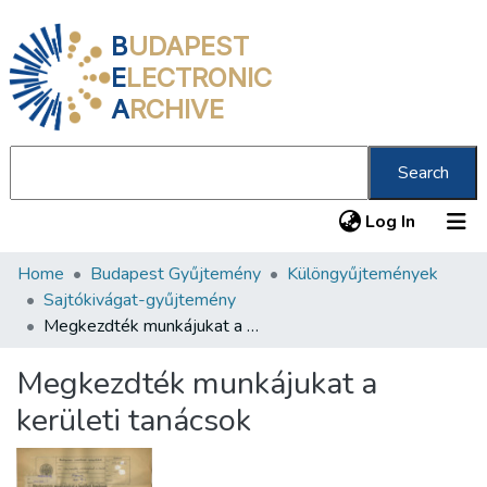
B
UDAPEST
E
LECTRONIC
A
RCHIVE
Search
(current
Log In
Home
Budapest Gyűjtemény
Különgyűjtemények
Communities & Collections
Sajtókivágat-gyűjtemény
All of DSpace
Megkezdték munkájukat a kerületi tanácsok
Statistics
Megkezdték munkájukat a
About us
kerületi tanácsok