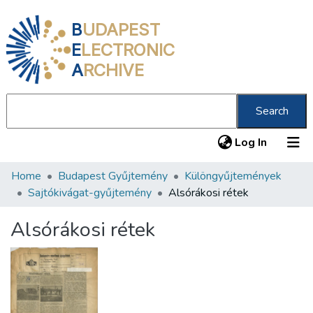
B
UDAPEST
E
LECTRONIC
A
RCHIVE
Search
(current
Log In
Home
Budapest Gyűjtemény
Különgyűjtemények
Communities & Collections
Sajtókivágat-gyűjtemény
Alsórákosi rétek
All of DSpace
Alsórákosi rétek
Statistics
About us