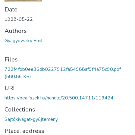
Date
1928-05-22
Authors
Gyagyovszky Emil
Files
722f4fdb0ee36db0227912fa54988af9f4a75c90.pdf
(580.86 KB)
URI
https://bea.fszek.hu/handle/20.500.14711/119424
Collections
Sajtókivágat-gyűjtemény
Place, address