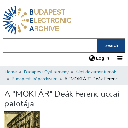
B
UDAPEST
E
LECTRONIC
A
RCHIVE
Search
(current
Log In
Home
Budapest Gyűjtemény
Képi dokumentumok
Communities & Collections
Budapest-képarchívum
A "MOKTÁR" Deák Ferenc uccai palotája
All of DSpace
A "MOKTÁR" Deák Ferenc uccai
Statistics
palotája
About us