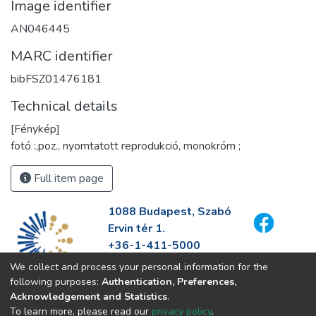
Image identifier
AN046445
MARC identifier
bibFSZ01476181
Technical details
[Fénykép]
fotó :,poz., nyomtatott reprodukció, monokróm ;
Full item page
1088 Budapest, Szabó
Ervin tér 1.
+36-1-411-5000
info@fszek.hu
We collect and process your personal information for the
https://fszek.hu
following purposes:
Authentication, Preferences,
Acknowledgement and Statistics
.
To learn more, please read our
privacy policy
.