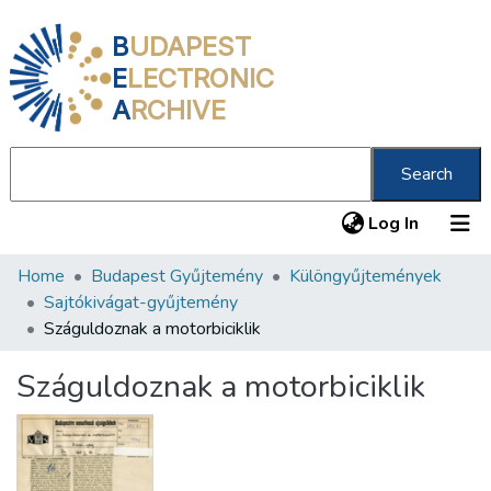
B
UDAPEST
E
LECTRONIC
A
RCHIVE
Search
(current
Log In
Home
Budapest Gyűjtemény
Különgyűjtemények
Communities & Collections
Sajtókivágat-gyűjtemény
All of DSpace
Száguldoznak a motorbiciklik
Statistics
Száguldoznak a motorbiciklik
About us