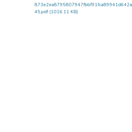
873e2ea8795807947fbbf91fca89941d642a
45.pdf
(1016.11 KB)