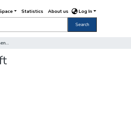
DSpace
Statistics
About us
Log In
Search
Budapester Strasseneisenbahn Gesellschaft
ft