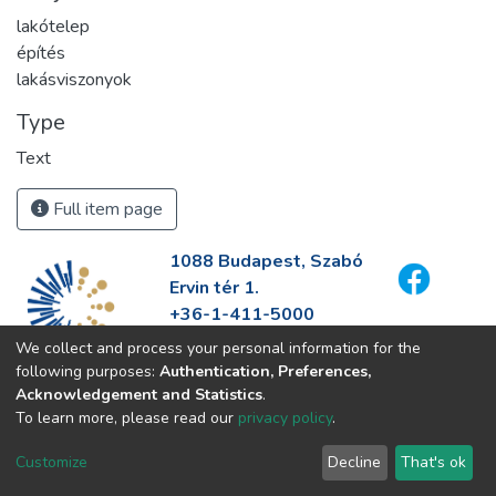
lakótelep
építés
lakásviszonyok
Type
Text
Full item page
1088 Budapest, Szabó
Ervin tér 1.
+36-1-411-5000
info@fszek.hu
We collect and process your personal information for the
https://fszek.hu
following purposes:
Authentication, Preferences,
Acknowledgement and Statistics
.
To learn more, please read our
privacy policy
.
Customize
Decline
That's ok