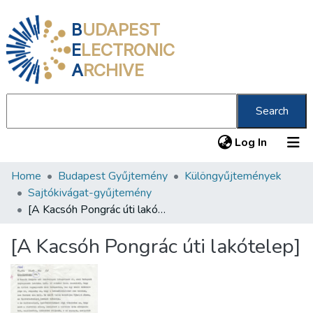
B
UDAPEST
E
LECTRONIC
A
RCHIVE
Search
(current
Log In
Home
Budapest Gyűjtemény
Különgyűjtemények
Communities & Collections
Sajtókivágat-gyűjtemény
All of DSpace
[A Kacsóh Pongrác úti lakótelep]
Statistics
[A Kacsóh Pongrác úti lakótelep]
About us