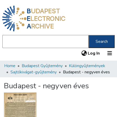
B
UDAPEST
E
LECTRONIC
A
RCHIVE
Search
(current
Log In
Home
Budapest Gyűjtemény
Különgyűjtemények
Communities & Collections
Sajtókivágat-gyűjtemény
Budapest - negyven éves
All of DSpace
Budapest - negyven éves
Statistics
About us