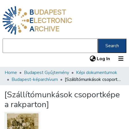
B
UDAPEST
E
LECTRONIC
A
RCHIVE
Search
(current
Log In
Home
Budapest Gyűjtemény
Képi dokumentumok
Communities & Collections
Budapest-képarchívum
[Szállítómunkások csoportképe a rakparton]
All of DSpace
[Szállítómunkások csoportképe
Statistics
a rakparton]
About us