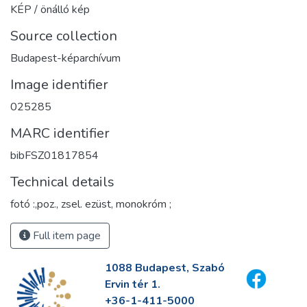
KÉP / önálló kép
Source collection
Budapest-képarchívum
Image identifier
025285
MARC identifier
bibFSZ01817854
Technical details
fotó :,poz., zsel. ezüst, monokróm ;
Full item page
1088 Budapest, Szabó
Ervin tér 1.
+36-1-411-5000