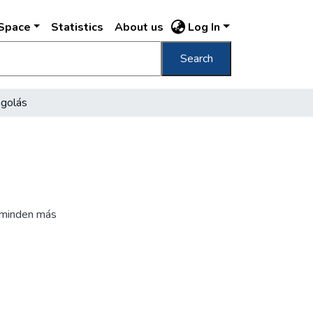
DSpace
Statistics
About us
Log In
Search
agolás
s minden más