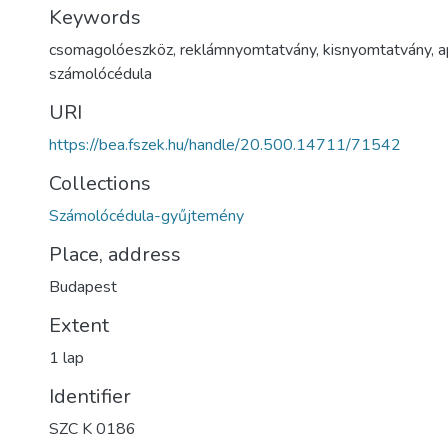
Keywords
csomagolóeszköz
,
reklámnyomtatvány
,
kisnyomtatvány
,
a
számolócédula
URI
https://bea.fszek.hu/handle/20.500.14711/71542
Collections
Számolócédula-gyűjtemény
Place, address
Budapest
Extent
1 lap
Identifier
SZC K 0186