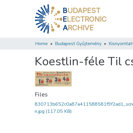
B
UDAPEST
E
LECTRONIC
A
RCHIVE
Home
Budapest Gyűjtemény
Kisnyomtat
Koestlin-féle Til
Files
830713b652c0a87a411588581f9f2ad1_scr
n.jpg
(117.05 KB)