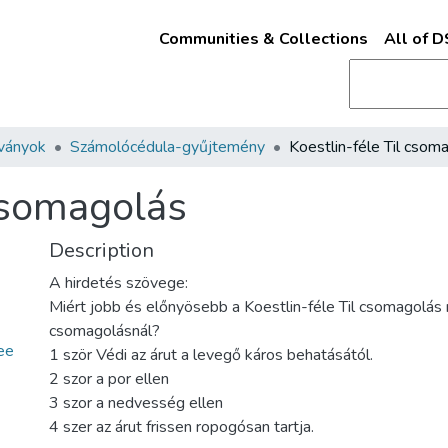
Communities & Collections
All of 
ványok
Számolócédula-gyűjtemény
Koestlin-féle Til csom
 csomagolás
Description
A hirdetés szövege:
Miért jobb és előnyösebb a Koestlin-féle Til csomagolá
csomagolásnál?
ee
1 ször Védi az árut a levegő káros behatásától.
2 szor a por ellen
3 szor a nedvesség ellen
4 szer az árut frissen ropogósan tartja.