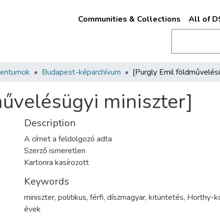
Communities & Collections
All of 
mentumok
Budapest-képarchívum
művelésügyi miniszter]
Description
A címet a feldolgozó adta
Szerző ismeretlen
Kartonra kasírozott
Keywords
miniszter
,
politikus
,
férfi
,
díszmagyar
,
kitüntetés
,
Horthy-k
évek