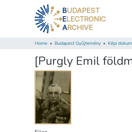
B
UDAPEST
E
LECTRONIC
A
RCHIVE
Home
Budapest Gyűjtemény
Képi doku
[Purgly Emil föld