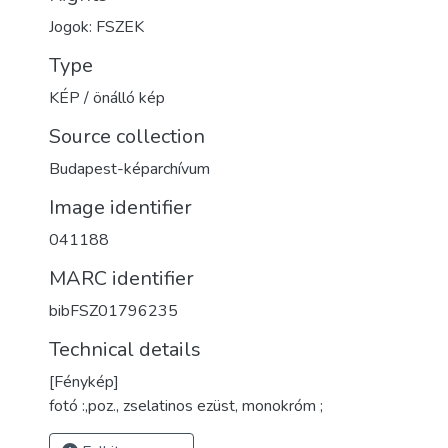
Jogok: FSZEK
Type
KÉP / önálló kép
Source collection
Budapest-képarchívum
Image identifier
041188
MARC identifier
bibFSZ01796235
Technical details
[Fénykép]
fotó :,poz., zselatinos ezüst, monokróm ;