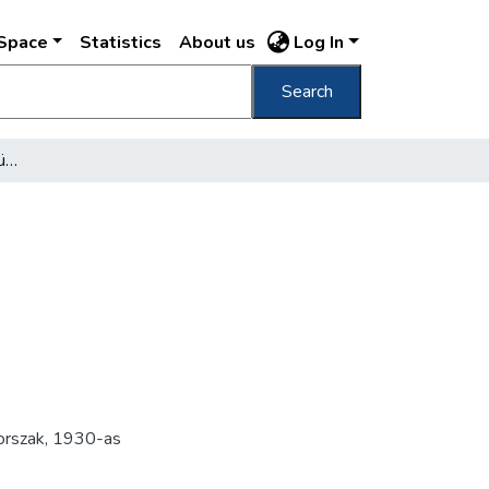
DSpace
Statistics
About us
Log In
Search
[Purgly Emil földművelésügyi miniszter]
orszak
,
1930-as