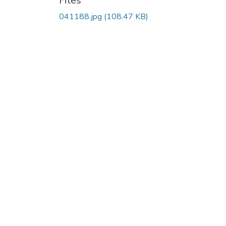
Files
041188.jpg
(108.47 KB)