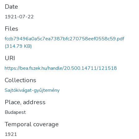
Date
1921-07-22
Files
fccb79496a0a5c7ea7387bfc270758eef0558c59.pdf
(314.79 KB)
URI
https://bea.fszek.hu/handle/20.500.14711/121518
Collections
Sajtókivágat-gyűjtemény
Place, address
Budapest
Temporal coverage
1921