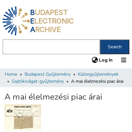
B
UDAPEST
E
LECTRONIC
A
RCHIVE
Search
(current
Log In
Home
Budapest Gyűjtemény
Különgyűjtemények
Communities & Collections
Sajtókivágat-gyűjtemény
A mai élelmezési piac árai
All of DSpace
A mai élelmezési piac árai
Statistics
About us